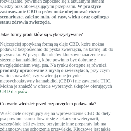
rozwiązanie, powinien zapoznać się z aktualnym stanem
wiedzy oraz obowiązującymi przepisami.
W praktyce
zastosowanie CBD u psów może obejmować różne
scenariusze, zależne m.in. od rasy, wieku oraz ogólnego
stanu zdrowia zwierzęcia.
Jakie formy produktów są wykorzystywane?
Najczęściej spotykaną formą są oleje CBD, które można
podawać bezpośrednio do pyska zwierzęcia, na karmę lub do
przysmaku. W przypadku olejów kluczowe znaczenie ma
stężenie kannabidiolu, które powinno być dobrane z
uwzględnieniem wagi psa. Na rynku dostępne są również
produkty opracowane z myślą o zwierzętach
, przy czym
warto sprawdzić, czy zawierają one jedynie
niepsychoaktywny kannabidiol (CBD) i nie zawierają THC.
Można je znaleźć w ofercie wybranych sklepów oferujących
CBD dla psów
.
Co warto wiedzieć przed rozpoczęciem podawania?
Właściciele decydujący się na wprowadzenie CBD do diety
psa powinni skonsultować się z lekarzem weterynarii,
szczególnie jeśli zwierzę przyjmuje inne preparaty lub ma
zdiagnozowane schorzenia przewlekłe. Kluczowe jest także