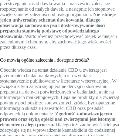
przestrzeganie zasad dawkowania – najczęściej zaleca się
rozpoczynanie od małych dawek, a następnie ich stopniowe
zwiększanie w zależności od reakcji organizmu.
Nie istnieje
jeden uniwersalny schemat dawkowania, dlatego
obserwacja zachowania psa i dostosowywanie ilości
preparatu stanowią podstawę odpowiedzialnego
stosowania.
Warto również przechowywać olejek w miejscu
zacienionym i chłodnym, aby zachować jego właściwości
przez dłuższy czas.
Co mówią ogólne zalecenia i dostępne źródła?
Obecnie wiedza na temat działania CBD u zwierząt jest
przedmiotem badań naukowych, a ich wyniki są
systematycznie publikowane w literaturze weterynaryjnej. W
związku z tym zaleca się opieranie decyzji o stosowaniu
preparatu na danych potwierdzonych w badaniach, a nie na
informacjach marketingowych. Legalne produkty dla zwierząt
powinny pochodzić ze sprawdzonych źródeł, być opatrzone
informacją o składzie i zawartości CBD oraz posiadać
odpowiednią dokumentację.
Zgodność z obowiązującym
prawem oraz etyką opieki nad zwierzętami jest istotnym
elementem całego procesu.
Dlatego też, zanim właściciel psa
zdecyduje się na wprowadzenie kannabidiolu do codziennej
rutyny, warto zgromadzić rzetelne informacje i zasięgnąć