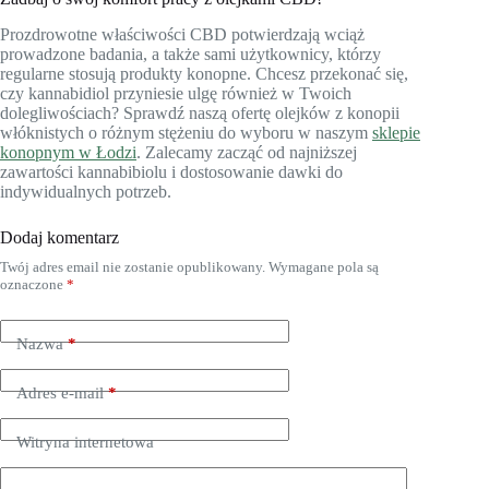
Prozdrowotne właściwości CBD potwierdzają wciąż
prowadzone badania, a także sami użytkownicy, którzy
regularne stosują produkty konopne. Chcesz przekonać się,
czy kannabidiol przyniesie ulgę również w Twoich
dolegliwościach? Sprawdź naszą ofertę olejków z konopii
włóknistych o różnym stężeniu do wyboru w naszym
sklepie
konopnym w Łodzi
. Zalecamy zacząć od najniższej
zawartości kannabibiolu i dostosowanie dawki do
indywidualnych potrzeb.
Dodaj komentarz
Twój adres email nie zostanie opublikowany.
Wymagane pola są
oznaczone
*
Nazwa
*
Adres e-mail
*
Witryna internetowa