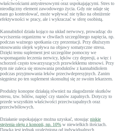
właściwościami antystresowymi oraz uspokajającymi. Stres to
nieodłączny element zawodowego życia. Gdy nie udaje się
nam go kontrolować, może wpływać nie tylko na obniżenie
efektywności w pracy, ale i wykraczać w sferę osobistą.
Kannabidiol działa kojąco na układ nerwowy, prowadząc do
wyciszenia organizmu w chwilach szczególnego napięcia, np.
podczas ważnego spotkania czy prezentacji. Przy dłuższym
stosowaniu olejek wpływa na objawy somatyczne stresu.
Dzięki temu suplement jest szczególne pomocny we
wspomaganiu leczenia nerwicy, lęków czy depresji, a więc i
schorzeń często towarzyszących przewlekłemu stresowi. Przy
tym nie zaleca się stosowania produktów z kannabidiolem
podczas przyjmowania leków przeciwdepresyjnych. Zanim
sięgniesz po ten suplement skonsultuj się ze swoim lekarzem.
Produkty konopne działają również na złagodzenie skutków
stresu, tzw. bólów, napięć czy stanów zapalnych. Dotyczy to
przede wszystkim właściwości przeciwzapalnych oraz
przeciwbólowych.
Działanie uspokajające można uzyskać, stosując
niskie
stężenia oleju z konopii, np. 10%
w niewielkich ilościach.
Dawka jest jednak uzależniona od indywidualnych