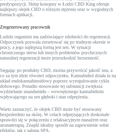
predyspozycji. Sklep konopny w Łodzi CBD King oferuje
najlepszy olejek CBD o różnym stężeniu oraz w wygodnych
formach aplikacji.
Zregenerowany pracownik
Ludzki organizm ma zadziwiające zdolności do regeneracji.
Odpoczynek pozwala zresetować się po trudnym okresie w
pracy, a jego najlepszą formą jest sen. W sytuacji
chronicznego stresu lub innych problemów psychicznych
naturalnej regeneracji może przeszkodzić bezsenność.
Sięgając po produkty CBD, można przywrócić jakość snu, a
co za tym idzie również odpoczynku. Kannabidiol działa tu na
układ endokannabinoidowy poprzez wyregulowanie cyklu
dobowego. Ponadto stosowanie tej substancji zwiększa
wydzielanie anandamidu – wewnętrznego kannabidiolu
wpływającego na sen głęboki i stan odprężenia.
Warto zaznaczyć, że olejek CBD może być stosowany
bezpośrednio na skórę. W celach odprężających doskonale
sprawdzi się w połączeniu z relaksacyjnym masażem oraz
aromaterapią. Znajdź idealny sposób na zapewnienie sobie
efektów, jak z salonu SPA.