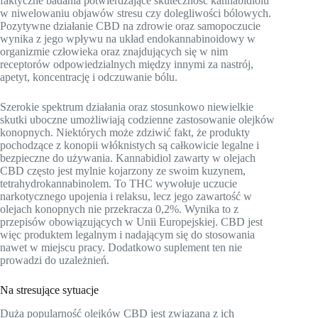
faktyczne badania potwierdzające skuteczność kannabidiolu
w niwelowaniu objawów stresu czy dolegliwości bólowych.
Pozytywne działanie CBD na zdrowie oraz samopoczucie
wynika z jego wpływu na układ endokannabinoidowy w
organizmie człowieka oraz znajdujących się w nim
receptorów odpowiedzialnych między innymi za nastrój,
apetyt, koncentrację i odczuwanie bólu.
Szerokie spektrum działania oraz stosunkowo niewielkie
skutki uboczne umożliwiają codzienne zastosowanie olejków
konopnych. Niektórych może zdziwić fakt, że produkty
pochodzące z konopii włóknistych są całkowicie legalne i
bezpieczne do używania. Kannabidiol zawarty w olejach
CBD często jest mylnie kojarzony ze swoim kuzynem,
tetrahydrokannabinolem. To THC wywołuje uczucie
narkotycznego upojenia i relaksu, lecz jego zawartość w
olejach konopnych nie przekracza 0,2%. Wynika to z
przepisów obowiązujących w Unii Europejskiej. CBD jest
więc produktem legalnym i nadającym się do stosowania
nawet w miejscu pracy. Dodatkowo suplement ten nie
prowadzi do uzależnień.
Na stresujące sytuacje
Duża popularność olejków CBD jest związana z ich