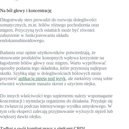
Na ból głowy i koncentrację
Długotrwały stres prowadzi do rozwoju dolegliwości
somatycznych, m.in. bólów różnego pochodzenia oraz
migren. Przyczyną tych ostatnich może być również
zaburzenie w funkcjonowaniu układu
endokannabinoidowego.
Badania oraz opinie użytkowników potwierdzają, że
stosowanie produktów konopnych wpływa korzystnie na
łagodzenie bólów głowy oraz migren. Warto wypróbować
sposoby podania tego składnika, które przynoszą najlepsze
skutki. Szybką ulgę w dolegliwościach bólowych może
przynieść
aplikacja pipetą pod język
, ale niektórzy cenią sobie
również wykonanie masażu skroni z użyciem olejku.
Do innych właściwości tego suplementu należy wspomaganie
koncentracji i stymulacja organizmu do działania. Przydaje się
to zwłaszcza podczas intensywnego wysiłku umysłowego. W
tym celu eksperci zalecają przyjmowanie wyższych stężeń lub
większej dawki olejku.
Zadbaj o swój komfort pracy z olejkami CBD!