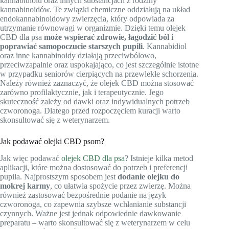
kannabidiolu oraz innych substancjach z rodziny
kannabinoidów. Te związki chemiczne oddziałują na układ
endokannabinoidowy zwierzęcia, który odpowiada za
utrzymanie równowagi w organizmie. Dzięki temu olejek
CBD dla psa
może wspierać zdrowie, łagodzić ból i
poprawiać samopoczucie starszych pupili
. Kannabidiol
oraz inne kannabinoidy działają przeciwbólowo,
przeciwzapalnie oraz uspokajająco, co jest szczególnie istotne
w przypadku seniorów cierpiących na przewlekłe schorzenia.
Należy również zaznaczyć, że olejek CBD można stosować
zarówno profilaktycznie, jak i terapeutycznie. Jego
skuteczność zależy od dawki oraz indywidualnych potrzeb
czworonoga. Dlatego przed rozpoczęciem kuracji warto
skonsultować się z weterynarzem.
Jak podawać olejki CBD psom?
Jak więc podawać
olejek CBD dla psa
? Istnieje kilka metod
aplikacji, które można dostosować do potrzeb i preferencji
pupila. Najprostszym sposobem jest
dodanie olejku do
mokrej karmy
, co ułatwia spożycie przez zwierzę. Można
również zastosować bezpośrednie podanie na język
czworonoga, co zapewnia szybsze wchłanianie substancji
czynnych. Ważne jest jednak odpowiednie dawkowanie
preparatu – warto skonsultować się z weterynarzem w celu