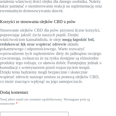
ustalenia właściwej ilości olejku dla danego osobnika. Należy
także pamiętać o monitorowaniu reakcji na suplementację oraz
ewentualnym dostosowywaniu dawek.
Korzyści ze stosowania olejków CBD u psów
Stosowanie olejków CBD dla psów przynosi liczne korzyści,
poprawiając jakość życia naszych pupili. Dzięki
właściwościom kannabidiolu, te oleje
mogą łagodzić ból,
redukować lęk oraz wspierać zdrowie
układu
pokarmowego i odpornościowego. Warto rozważyć
wprowadzenie tych suplementów diety do jadłospisu swojego
czworonoga, zwłaszcza że na rynku dostępne są różnorodne
produkty tego rodzaju, co ułatwia dobór. Pamiętajmy jednak o
konsultacji z weterynarzem przed rozpoczęciem terapii.
Dzięki temu będziemy mogli bezpiecznie i skutecznie
wspierać zdrowie naszego seniora za pomocą olejków CBD,
co może znacząco wpłynąć na jego samopoczucie.
Dodaj komentarz
Twój adres email nie zostanie opublikowany.
Wymagane pola są
oznaczone
*