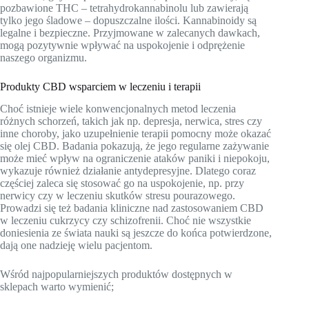
pozbawione THC – tetrahydrokannabinolu lub zawierają
tylko jego śladowe – dopuszczalne ilości. Kannabinoidy są
legalne i bezpieczne. Przyjmowane w zalecanych dawkach,
mogą pozytywnie wpływać na uspokojenie i odprężenie
naszego organizmu.
Produkty CBD wsparciem w leczeniu i terapii
Choć istnieje wiele konwencjonalnych metod leczenia
różnych schorzeń, takich jak np. depresja, nerwica, stres czy
inne choroby, jako uzupełnienie terapii pomocny może okazać
się olej CBD. Badania pokazują, że jego regularne zażywanie
może mieć wpływ na ograniczenie ataków paniki i niepokoju,
wykazuje również działanie antydepresyjne. Dlatego coraz
częściej zaleca się stosować go na uspokojenie, np. przy
nerwicy czy w leczeniu skutków stresu pourazowego.
Prowadzi się też badania kliniczne nad zastosowaniem CBD
w leczeniu cukrzycy czy schizofrenii. Choć nie wszystkie
doniesienia ze świata nauki są jeszcze do końca potwierdzone,
dają one nadzieję wielu pacjentom.
Wśród najpopularniejszych produktów dostępnych w
sklepach warto wymienić;