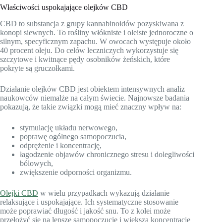
Właściwości uspokajające olejków CBD
CBD to substancja z grupy kannabinoidów pozyskiwana z
konopi siewnych. To rośliny włókniste i oleiste jednoroczne o
silnym, specyficznym zapachu. W owocach występuje około
40 procent oleju. Do celów leczniczych wykorzystuje się
szczytowe i kwitnące pędy osobników żeńskich, które
pokryte są gruczołkami.
Działanie olejków CBD jest obiektem intensywnych analiz
naukowców niemalże na całym świecie. Najnowsze badania
pokazują, że takie związki mogą mieć znaczny wpływ na:
stymulację układu nerwowego,
poprawę ogólnego samopoczucia,
odprężenie i koncentrację,
łagodzenie objawów chronicznego stresu i dolegliwości
bólowych,
zwiększenie odporności organizmu.
Olejki CBD
w wielu przypadkach wykazują działanie
relaksujące i uspokajające. Ich systematyczne stosowanie
może poprawiać długość i jakość snu. To z kolei może
przełożyć się na lepsze samopoczucie i większą koncentrację