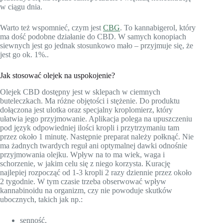
w ciągu dnia.
Warto też wspomnieć, czym jest
CBG
. To kannabigerol, który
ma dość podobne działanie do CBD. W samych konopiach
siewnych jest go jednak stosunkowo mało – przyjmuje się, że
jest go ok. 1%..
Jak stosować olejek na uspokojenie?
Olejek CBD dostępny jest w sklepach w ciemnych
buteleczkach. Ma różne objętości i stężenie. Do produktu
dołączona jest ulotka oraz specjalny kroplomierz, który
ułatwia jego przyjmowanie. Aplikacja polega na upuszczeniu
pod język odpowiedniej ilości kropli i przytrzymaniu tam
przez około 1 minutę. Następnie preparat należy połknąć. Nie
ma żadnych twardych reguł ani optymalnej dawki odnośnie
przyjmowania olejku. Wpływ na to ma wiek, waga i
schorzenie, w jakim celu się z niego korzysta. Kurację
najlepiej rozpocząć od 1-3 kropli 2 razy dziennie przez około
2 tygodnie. W tym czasie trzeba obserwować wpływ
kannabinoidu na organizm, czy nie powoduje skutków
ubocznych, takich jak np.:
senność,