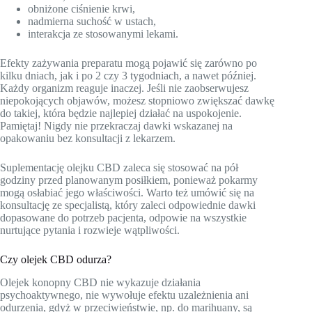
obniżone ciśnienie krwi,
nadmierna suchość w ustach,
interakcja ze stosowanymi lekami.
Efekty zażywania preparatu mogą pojawić się zarówno po
kilku dniach, jak i po 2 czy 3 tygodniach, a nawet później.
Każdy organizm reaguje inaczej. Jeśli nie zaobserwujesz
niepokojących objawów, możesz stopniowo zwiększać dawkę
do takiej, która będzie najlepiej działać na uspokojenie.
Pamiętaj! Nigdy nie przekraczaj dawki wskazanej na
opakowaniu bez konsultacji z lekarzem.
Suplementację olejku CBD zaleca się stosować na pół
godziny przed planowanym posiłkiem, ponieważ pokarmy
mogą osłabiać jego właściwości. Warto też umówić się na
konsultację ze specjalistą, który zaleci odpowiednie dawki
dopasowane do potrzeb pacjenta, odpowie na wszystkie
nurtujące pytania i rozwieje wątpliwości.
Czy olejek CBD odurza?
Olejek konopny CBD nie wykazuje działania
psychoaktywnego, nie wywołuje efektu uzależnienia ani
odurzenia, gdyż w przeciwieństwie, np. do marihuany, są