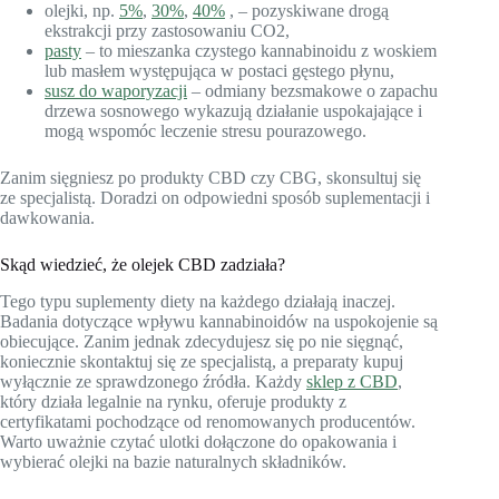
olejki, np.
5%
,
30%
,
40%
, – pozyskiwane drogą
ekstrakcji przy zastosowaniu CO2,
pasty
– to mieszanka czystego kannabinoidu z woskiem
lub masłem występująca w postaci gęstego płynu,
susz do waporyzacji
– odmiany bezsmakowe o zapachu
drzewa sosnowego wykazują działanie uspokajające i
mogą wspomóc leczenie stresu pourazowego.
Zanim sięgniesz po produkty CBD czy CBG, skonsultuj się
ze specjalistą. Doradzi on odpowiedni sposób suplementacji i
dawkowania.
Skąd wiedzieć, że olejek CBD zadziała?
Tego typu suplementy diety na każdego działają inaczej.
Badania dotyczące wpływu kannabinoidów na uspokojenie są
obiecujące. Zanim jednak zdecydujesz się po nie sięgnąć,
koniecznie skontaktuj się ze specjalistą, a preparaty kupuj
wyłącznie ze sprawdzonego źródła. Każdy
sklep z CBD
,
który działa legalnie na rynku, oferuje produkty z
certyfikatami pochodzące od renomowanych producentów.
Warto uważnie czytać ulotki dołączone do opakowania i
wybierać olejki na bazie naturalnych składników.