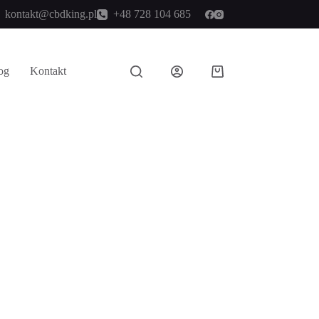
kontakt@cbdking.pl
+48 728 104 685
og
Kontakt
Koszyk