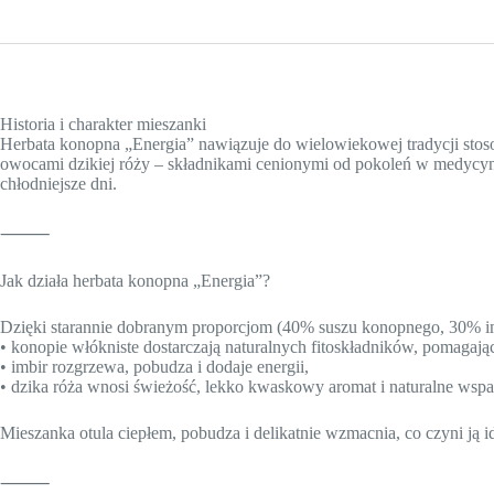
Historia i charakter mieszanki
Herbata konopna „Energia” nawiązuje do wielowiekowej tradycji stoso
owocami dzikiej róży – składnikami cenionymi od pokoleń w medycyni
chłodniejsze dni.
⸻
Jak działa herbata konopna „Energia”?
Dzięki starannie dobranym proporcjom (40% suszu konopnego, 30% im
• konopie włókniste dostarczają naturalnych fitoskładników, pomagaj
• imbir rozgrzewa, pobudza i dodaje energii,
• dzika róża wnosi świeżość, lekko kwaskowy aromat i naturalne wspa
Mieszanka otula ciepłem, pobudza i delikatnie wzmacnia, co czyni ją i
⸻