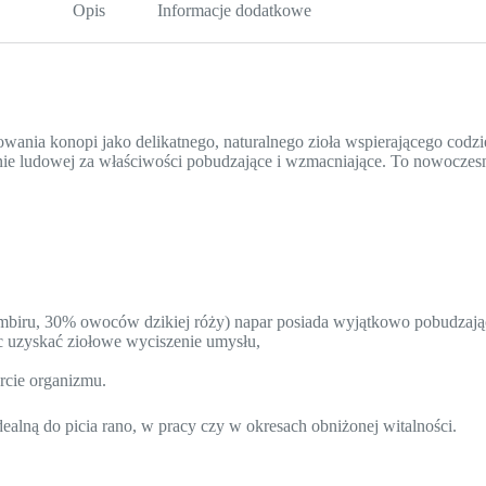
Opis
Informacje dodatkowe
wania konopi jako delikatnego, naturalnego zioła wspierającego codzi
e ludowej za właściwości pobudzające i wzmacniające. To nowoczesna 
biru, 30% owoców dzikiej róży) napar posiada wyjątkowo pobudzający
ąc uzyskać ziołowe wyciszenie umysłu,
rcie organizmu.
dealną do picia rano, w pracy czy w okresach obniżonej witalności.