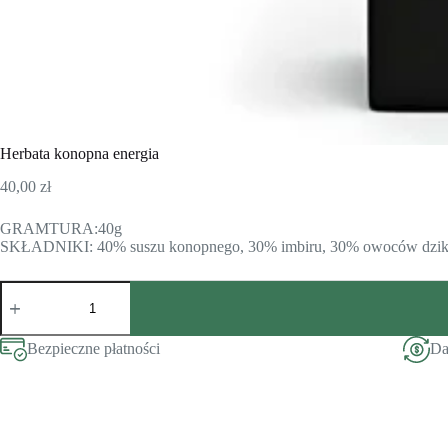
Herbata konopna energia
40,00
zł
GRAMTURA:40g
SKŁADNIKI: 40% suszu konopnego, 30% imbiru, 30% owoców dziki
ilość
Herbata
konopna
energia
Bezpieczne płatności
Da