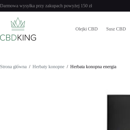
Przejdź
Darmowa wysyłka przy zakupach powyżej 150 zł
do
ilość
Herbata konopna energia
treści
Kup teraz
Herbata
40,00
zł
konopna
energia
Olejki CBD
Susz CBD
Strona główna
/
Herbaty konopne
/
Herbata konopna energia