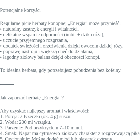
Potencjalne korzyści
Regularne picie herbaty konopnej „Energia” może przynieść:
• naturalny zastrzyk energii i witalności,
• delikatne wsparcie odporności (imbir + dzika róża),
• uczucie przyjemnego rozgrzania,
• dodatek świeżości i orzeźwienia dzięki owocom dzikiej róży,
• poprawę nastroju i większą chęć do działania,
• łagodny ziołowy balans dzięki obecności konopi.
To idealna herbata, gdy potrzebujesz pobudzenia bez kofeiny.
⸻
Jak zaparzać herbatę „Energia”?
Aby uzyskać najlepszy aromat i właściwości:
1. Porcja: 2 łyżeczki (ok. 4 g) suszu.
2. Woda: 200 ml wrzątku.
3. Parzenie: Pod przykryciem 7–10 minut.
4. Smak: Napar ma cytrusowo-ziołowy charakter z rozgrzewającą pikan
5. Opcjonalnie: Można dodać miód lub plasterek cytryny.