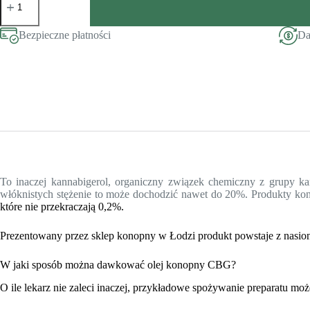
Olej
konopny
CBG
Bezpieczne płatności
Da
10%
1000mg
To inaczej kannabigerol, organiczny związek chemiczny z grupy ka
włóknistych stężenie to może dochodzić nawet do 20%. Produkty k
które nie przekraczają 0,2%.
Prezentowany przez
sklep konopny w Łodzi
produkt powstaje z nasio
W jaki sposób można dawkować olej konopny CBG?
O ile lekarz nie zaleci inaczej, przykładowe spożywanie preparatu mo