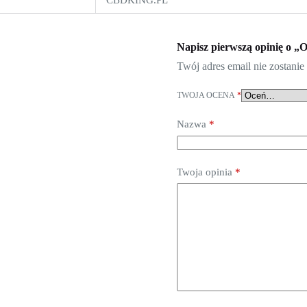
CBDKING.PL
Napisz pierwszą opinię o 
Twój adres email nie zostani
TWOJA OCENA
*
Nazwa
*
Twoja opinia
*