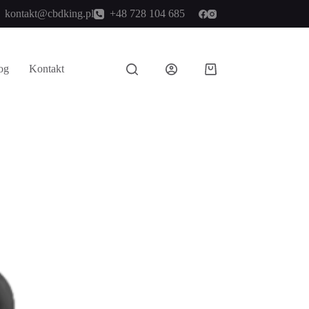
kontakt@cbdking.pl
+48 728 104 685
og
Kontakt
Koszyk