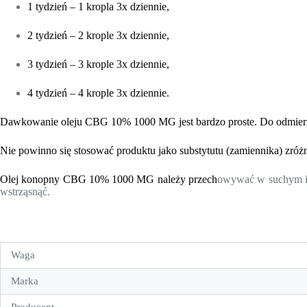
1 tydzień – 1 kropla 3x dziennie,
2 tydzień – 2 krople 3x dziennie,
3 tydzień – 3 krople 3x dziennie,
4 tydzień – 4 krople 3x dziennie.
Dawkowanie
oleju CBG
10% 1000 MG
jest bardzo proste. Do odmierz
Nie powinno się stosować
produktu
jako substytutu (zamiennika) zróż
Olej konopny CBG 10% 1000 MG
należy przech
owywać w suchym i c
wstrząsnąć.
Waga
Marka