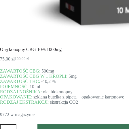
Olej konopny CBG 10% 1000mg
75,00
zł
100,00
zł
Pierwotna
Aktualna
cena
cena
ZAWARTOŚĆ CBG:
500mg
wynosiła:
wynosi:
ZAWARTOŚĆ CBG W 1 KROPLI:
5mg
100,00 zł.
75,00 zł.
ZAWARTOŚĆ THC:
< 0,2 %
POJEMNOŚĆ:
10 ml
RODZAJ NOŚNIKA:
olej biokonopny
OPAKOWANIE:
szklana butelka z pipetą + opakowanie kartonowe
RODZAJ EKSTRAKCJI:
ekstrakcja CO2
9772 w magazynie
ilość