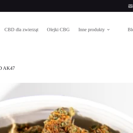
CBD dla zwierząt
Olejki CBG
Inne produkty
Bl
ów.
D AK47
u