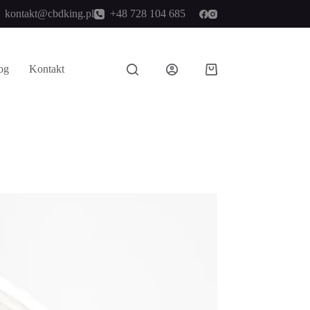
kontakt@cbdking.pl
+48 728 104 685
og
Kontakt
Koszyk