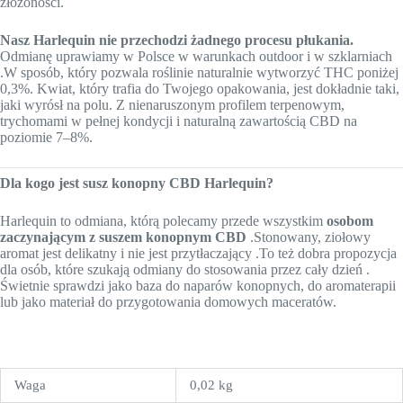
złożoności.
Nasz Harlequin nie przechodzi żadnego procesu płukania.
Odmianę uprawiamy w Polsce w warunkach outdoor i w szklarniach
.W sposób, który pozwala roślinie naturalnie wytworzyć THC poniżej
0,3%. Kwiat, który trafia do Twojego opakowania, jest dokładnie taki,
jaki wyrósł na polu. Z nienaruszonym profilem terpenowym,
trychomami w pełnej kondycji i naturalną zawartością CBD na
poziomie 7–8%.
Dla kogo jest susz konopny CBD Harlequin?
Harlequin to odmiana, którą polecamy przede wszystkim
osobom
zaczynającym z suszem konopnym CBD
.Stonowany, ziołowy
aromat jest delikatny i nie jest przytłaczający .To też dobra propozycja
dla osób, które szukają odmiany do stosowania przez cały dzień .
Świetnie sprawdzi jako baza do naparów konopnych, do aromaterapii
lub jako materiał do przygotowania domowych maceratów.
Waga
0,02 kg