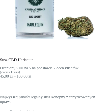
Susz CBD Harlequin
Oceniony
5.00
na 5 na podstawie
2
ocen klientów
(
2
opinie klienta)
Zakres
45,00
zł
–
100,00
zł
cen:
od
45,00 zł
do
Najwyższej jakości legalny susz konopny z certyfikowanych
100,00 zł
upraw.