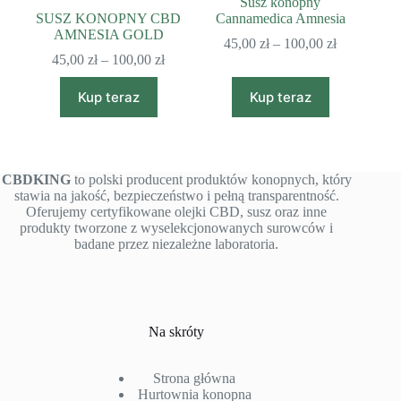
Susz konopny
SUSZ KONOPNY CBD
Cannamedica Amnesia
AMNESIA GOLD
Zakres
45,00
zł
–
100,00
zł
Zakres
cen:
45,00
zł
–
100,00
zł
cen:
od
Ten
Ten
od
45,00 zł
Kup teraz
Kup teraz
produkt
produkt
45,00 zł
do
ma
ma
do
100,00 zł
wiele
wiele
100,00 zł
wariantów.
wariantów.
Opcje
Opcje
CBDKING
to polski producent produktów konopnych, który
można
można
stawia na jakość, bezpieczeństwo i pełną transparentność.
wybrać
wybrać
Oferujemy certyfikowane olejki CBD, susz oraz inne
na
na
produkty tworzone z wyselekcjonowanych surowców i
stronie
stronie
badane przez niezależne laboratoria.
produktu
produktu
Na skróty
Strona główna
Hurtownia konopna