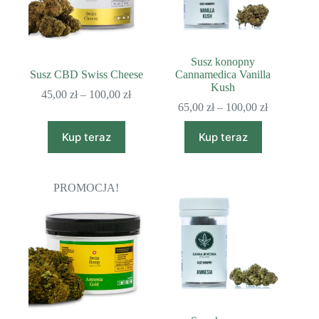
Susz konopny
Susz CBD Swiss Cheese
Cannamedica Vanilla
Kush
Zakres
45,00
zł
–
100,00
zł
cen:
Zakres
65,00
zł
–
100,00
zł
od
cen:
Ten
Ten
45,00 zł
od
Kup teraz
Kup teraz
produkt
produkt
do
65,00 zł
ma
ma
100,00 zł
do
wiele
wiele
100,00 zł
wariantów.
wariantów.
PROMOCJA!
Opcje
Opcje
można
można
wybrać
wybrać
na
na
stronie
stronie
produktu
produktu