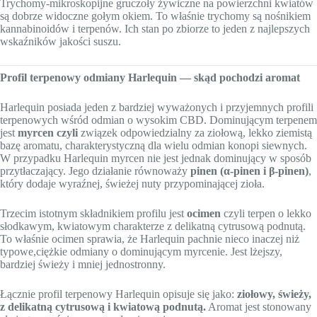
Trychomy-mikroskopijne gruczoły żywiczne na powierzchni kwiatów
są dobrze widoczne gołym okiem. To właśnie trychomy są nośnikiem
kannabinoidów i terpenów. Ich stan po zbiorze to jeden z najlepszych
wskaźników jakości suszu.
Profil terpenowy odmiany Harlequin — skąd pochodzi aromat
Harlequin posiada jeden z bardziej wyważonych i przyjemnych profili
terpenowych wśród odmian o wysokim CBD. Dominującym terpenem
jest
myrcen
czyli
związek odpowiedzialny za ziołową, lekko ziemistą
bazę aromatu, charakterystyczną dla wielu odmian konopi siewnych.
W przypadku Harlequin myrcen nie jest jednak dominujący w sposób
przytłaczający. Jego działanie równoważy
pinen (α-pinen i β-pinen)
,
który dodaje wyraźnej, świeżej nuty przypominającej zioła.
Trzecim istotnym składnikiem profilu jest
ocimen
czyli terpen o lekko
słodkawym, kwiatowym charakterze z delikatną cytrusową podnutą.
To właśnie ocimen sprawia, że Harlequin pachnie nieco inaczej niż
typowe,ciężkie odmiany o dominującym myrcenie. Jest lżejszy,
bardziej świeży i mniej jednostronny.
Łącznie profil terpenowy Harlequin opisuje się jako:
ziołowy, świeży,
z delikatną cytrusową i kwiatową podnutą.
Aromat jest stonowany