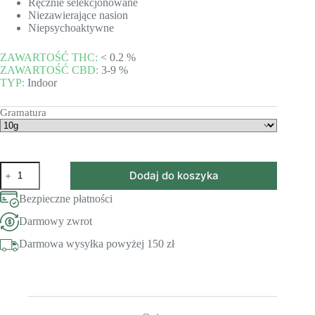
Ręcznie selekcjonowane
Niezawierające nasion
Niepsychoaktywne
ZAWARTOŚĆ THC:
< 0.2 %
ZAWARTOŚĆ CBD:
3-9 %
TYP:
Indoor
Gramatura
ilość
Dodaj do koszyka
Susz
CBD
Bezpieczne płatności
Harlequin
Darmowy zwrot
Darmowa wysyłka powyżej 150 zł