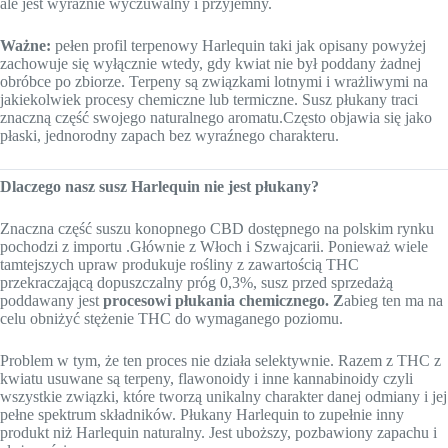
ale jest wyraźnie wyczuwalny i przyjemny.
Ważne:
pełen profil terpenowy Harlequin taki jak opisany powyżej
zachowuje się wyłącznie wtedy, gdy kwiat nie był poddany żadnej
obróbce po zbiorze. Terpeny są związkami lotnymi i wrażliwymi na
jakiekolwiek procesy chemiczne lub termiczne. Susz płukany traci
znaczną część swojego naturalnego aromatu.Często objawia się jako
płaski, jednorodny zapach bez wyraźnego charakteru.
Dlaczego nasz susz Harlequin nie jest płukany?
Znaczna część suszu konopnego CBD dostępnego na polskim rynku
pochodzi z importu .Głównie z Włoch i Szwajcarii. Ponieważ wiele
tamtejszych upraw produkuje rośliny z zawartością THC
przekraczającą dopuszczalny próg 0,3%, susz przed sprzedażą
poddawany jest
procesowi płukania chemicznego. Z
abieg ten ma na
celu obniżyć stężenie THC do wymaganego poziomu.
Problem w tym, że ten proces nie działa selektywnie. Razem z THC z
kwiatu usuwane są terpeny, flawonoidy i inne kannabinoidy czyli
wszystkie związki, które tworzą unikalny charakter danej odmiany i jej
pełne spektrum składników. Płukany Harlequin to zupełnie inny
produkt niż Harlequin naturalny. Jest uboższy, pozbawiony zapachu i